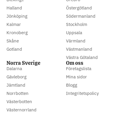
Halland
Östergötland
Jönköping
Södermanland
Kalmar
Stockholm
Kronoberg
Uppsala
Skåne
Värmland
Gotland
Västmanland
Västra Götaland
Norra Sverige
Om oss
Dalarna
Företagslista
Gävleborg
Mina sidor
Jämtland
Blogg
Norrbotten
Integritetspolicy
Västerbotten
Västernorrland