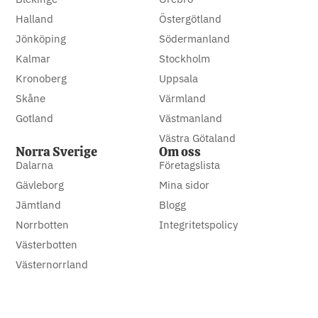
Halland
Östergötland
Jönköping
Södermanland
Kalmar
Stockholm
Kronoberg
Uppsala
Skåne
Värmland
Gotland
Västmanland
Västra Götaland
Norra Sverige
Om oss
Dalarna
Företagslista
Gävleborg
Mina sidor
Jämtland
Blogg
Norrbotten
Integritetspolicy
Västerbotten
Västernorrland