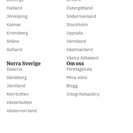
Halland
Östergötland
Jönköping
Södermanland
Kalmar
Stockholm
Kronoberg
Uppsala
Skåne
Värmland
Gotland
Västmanland
Västra Götaland
Norra Sverige
Om oss
Dalarna
Företagslista
Gävleborg
Mina sidor
Jämtland
Blogg
Norrbotten
Integritetspolicy
Västerbotten
Västernorrland