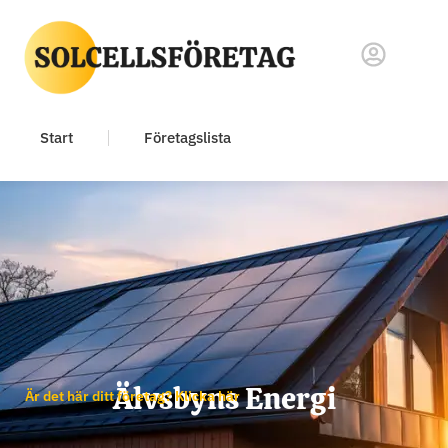
Start
Företagslista
Älvsbyns Energi
Är det här ditt företag? Klicka här