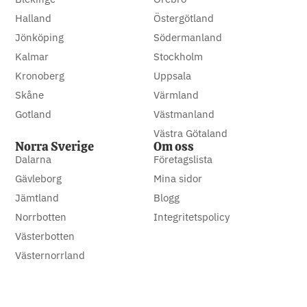
Halland
Östergötland
Jönköping
Södermanland
Kalmar
Stockholm
Kronoberg
Uppsala
Skåne
Värmland
Gotland
Västmanland
Västra Götaland
Norra Sverige
Om oss
Dalarna
Företagslista
Gävleborg
Mina sidor
Jämtland
Blogg
Norrbotten
Integritetspolicy
Västerbotten
Västernorrland