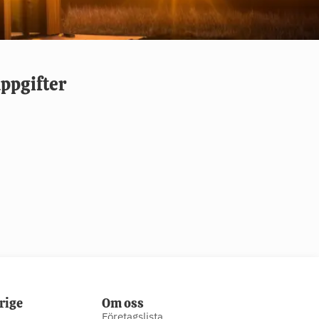
ppgifter
rige
Om oss
Företagslista