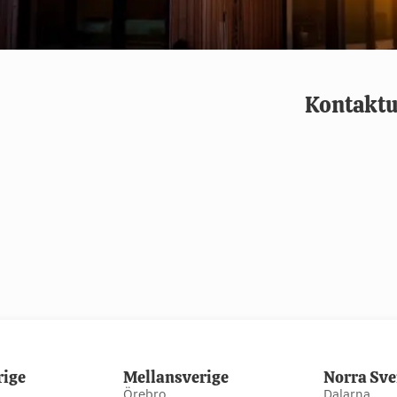
Kontaktu
rige
Mellansverige
Norra Sve
Örebro
Dalarna