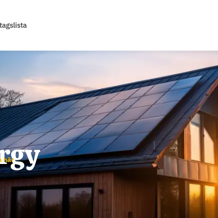
tagslista
rgy
a här