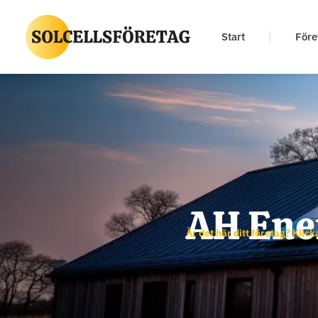
Start
Före
AH Ene
Är det här ditt företag? Klick