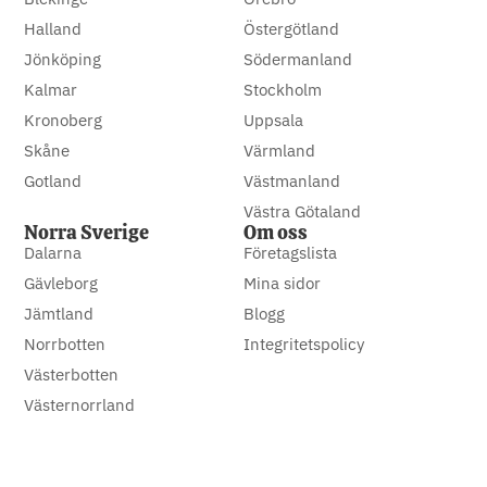
Halland
Östergötland
Jönköping
Södermanland
Kalmar
Stockholm
Kronoberg
Uppsala
Skåne
Värmland
Gotland
Västmanland
Västra Götaland
Norra Sverige
Om oss
Dalarna
Företagslista
Gävleborg
Mina sidor
Jämtland
Blogg
Norrbotten
Integritetspolicy
Västerbotten
Västernorrland