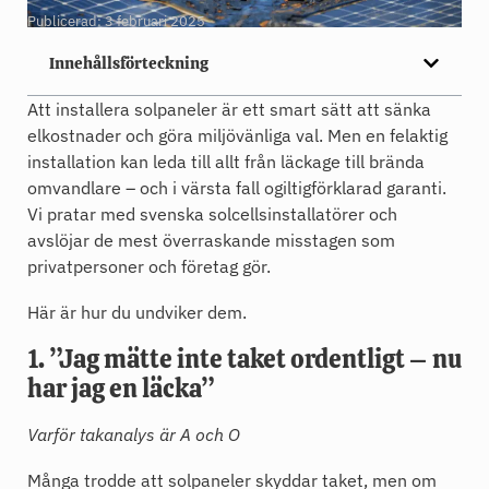
Publicerad:
3 februari 2025
Innehållsförteckning
Att installera solpaneler är ett smart sätt att sänka
elkostnader och göra miljövänliga val. Men en felaktig
installation kan leda till allt från läckage till brända
omvandlare – och i värsta fall ogiltigförklarad garanti.
Vi pratar med svenska solcellsinstallatörer och
avslöjar de mest överraskande misstagen som
privatpersoner och företag gör.
Här är hur du undviker dem.
1. ”Jag mätte inte taket ordentligt – nu
har jag en läcka”
Varför takanalys är A och O
Många trodde att solpaneler skyddar taket, men om