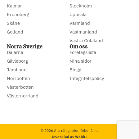
Kalmar
Stockholm
Kronoberg
Uppsala
Skåne
Värmland
Gotland
Västmanland
Västra Götaland
Norra Sverige
Om oss
Dalarna
Företagslista
Gävleborg
Mina sidor
Jämtland
Blogg
Norrbotten
Integritetspolicy
Västerbotten
Västernorrland
© 2026 Alla rättigheter förbehållna
Utvecklad av Webb+