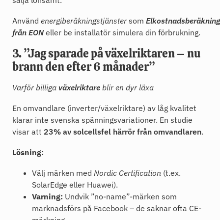
sälja lönsamt.
Använd
energiberäkningstjänster
som
Elkostnadsberäkning
från EON
eller be installatör simulera din förbrukning.
3. ”Jag sparade på växelriktaren – nu
brann den efter 6 månader”
Varför billiga
växelriktare
blir en dyr läxa
En omvandlare (inverter/växelriktare) av låg kvalitet
klarar inte svenska spänningsvariationer. En studie
visar att
23% av solcellsfel härrör från omvandlaren
.
Lösning:
Välj märken med
Nordic Certification
(t.ex.
SolarEdge eller Huawei).
Varning:
Undvik ”no-name”-märken som
marknadsförs på Facebook – de saknar ofta CE-