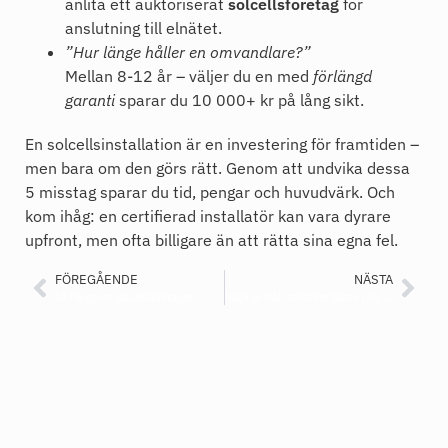
anlita ett auktoriserat
solcellsföretag
för
anslutning till elnätet.
”Hur länge håller en omvandlare?”
Mellan 8-12 år – väljer du en med
förlängd
garanti
sparar du 10 000+ kr på lång sikt.
En solcellsinstallation är en investering för framtiden –
men bara om den görs rätt. Genom att undvika dessa
5 misstag sparar du tid, pengar och huvudvärk. Och
kom ihåg: en certifierad installatör kan vara dyrare
upfront, men ofta billigare än att rätta sina egna fel.
FÖREGÅENDE
NÄSTA
Så fungerar solcellsbidraget
Sälja el från solceller bästa pris – En komplett guide 2025